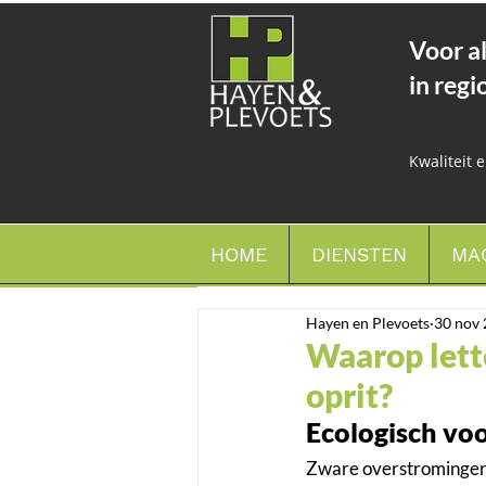
Voor a
in reg
Kwaliteit 
HOME
DIENSTEN
MA
Hayen en Plevoets
30 nov
Waarop lett
oprit?
Ecologisch vo
Zware overstromingen z