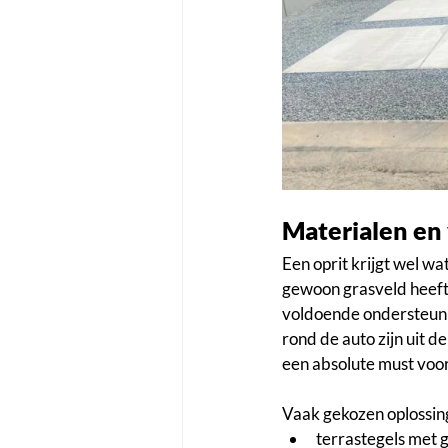
Materialen en
Een oprit krijgt wel w
gewoon grasveld heeft na
voldoende ondersteuni
rond de auto zijn uit d
een absolute must voor
Vaak gekozen oplossing
terrastegels met 