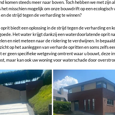
nd komen steeds meer naar boven. Toch hebben we met zijn al
s het misschien mogelijk om onze bouwdrift op een ecologisch
 en de strijd tegen de verharding te winnen?
prit biedt een oplossing in de strijd tegen de verharding en k
oede. Het water krijgt dankzij een waterdoorlatende oprit na
elen en niet meteen naar de riolering te verdwijnen. In bepaal
zicht op het aanleggen van verharde opritten en soms zelfs een
at er geen specifieke wetgeving omtrent waar u bouwt, deze i
mst, maar kan ook uw woning voor waterschade door overstr