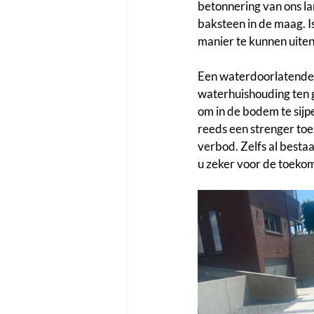
betonnering van ons la
baksteen in de maag. I
manier te kunnen uiten
Een waterdoorlatende o
waterhuishouding ten g
om in de bodem te sijp
reeds een strenger toe
verbod. Zelfs al besta
u zeker voor de toeko