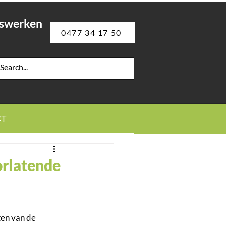
gswerken
0477 34 17 50
CT
orlatende
en van de 