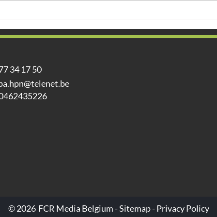
Hoe veilig asbest
Duu
verwijderen?
wate
een 
Plev
77 34 17 50
ba.hpn@telenet.be
0462435226
© 2026
FCR Media Belgium
-
Sitemap
-
Privacy Policy