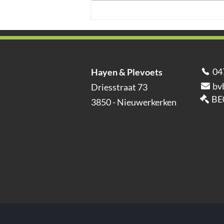
Ontharden voor een
aangenamere leefomgeving:
de huidige wetgeving
04
Hayen & Plevoets
bv
Driesstraat 73
BE
3850 - Nieuwerkerken