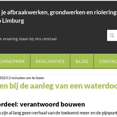
l je afbraakwerken, grondwerken en riolerin
io Limburg
en ervaring staan bij ons centraal
CHINEPARK
REALISATIES
BLOG
CONTA
 2023
2 minuten om te lezen
en bij de aanleg van een waterdo
ordeel: verantwoord bouwen
ijn al lang geen verhaal van de toekomst meer en de pijnpunt