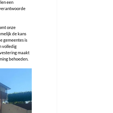
len een 
 verantwoorde 
omt onze 
melijk de kans 
de gemeentes is 
 volledig 
nvestering maakt 
oming behoeden.