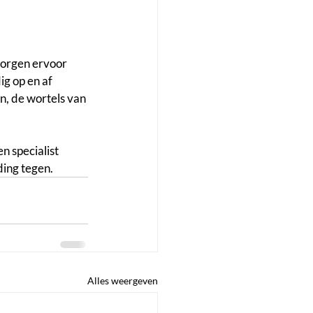
zorgen ervoor 
ig op en af 
n, de wortels van 
 specialist 
ing tegen.
Alles weergeven